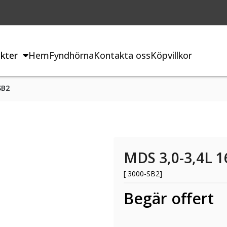
kter
Hem
Fyndhörna
Kontakta oss
Köpvillkor
SB2
MDS 3,0-3,4L 
[ 3000-SB2]
Begär offert